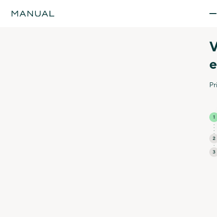
Manual: A plataforma de destino para a saúde masculina.
V
e
Pr
1
2
3